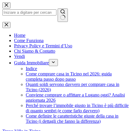
Salta
al
contenuto
Nessun
risultato
Home
Come Funziona
Privacy Policy e Termini d’Uso
Chi Siamo & Contatto
Vendi
Guida Immobiliare
Indice
Come comprare casa in Ticino nel 2026: guida
completa passo dopo passo
Quanti soldi servono davvero per comprare casa in
Ticino (2026)
Conviene comprare o affittare a Lugano oggi? Analisi
aggiornata 2026
Perché trovare l’immobile giusto in Ticino è più difficile
di quanto sembri (e come farlo davvero)
Come definire le caratteristiche giuste della casa in
Ticino (i dettagli che fanno la differenza)