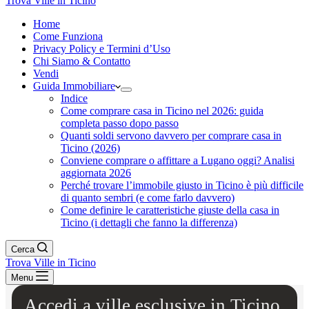
Trova Ville in Ticino
Home
Come Funziona
Privacy Policy e Termini d’Uso
Chi Siamo & Contatto
Vendi
Guida Immobiliare
Indice
Come comprare casa in Ticino nel 2026: guida
completa passo dopo passo
Quanti soldi servono davvero per comprare casa in
Ticino (2026)
Conviene comprare o affittare a Lugano oggi? Analisi
aggiornata 2026
Perché trovare l’immobile giusto in Ticino è più difficile
di quanto sembri (e come farlo davvero)
Come definire le caratteristiche giuste della casa in
Ticino (i dettagli che fanno la differenza)
Cerca
Trova Ville in Ticino
Menu
Accedi a ville esclusive in Ticino,